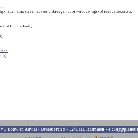
n?
ijkheden zijn, en een advies uitbrengen voor verbouwings- of renovatiekosten.
aak of brandschade,
g.
akman
.
eon)
VC Bouw en Advies - Dreesborch 9 - 5241 HL Rosmalen -
e.creij@planet.
®