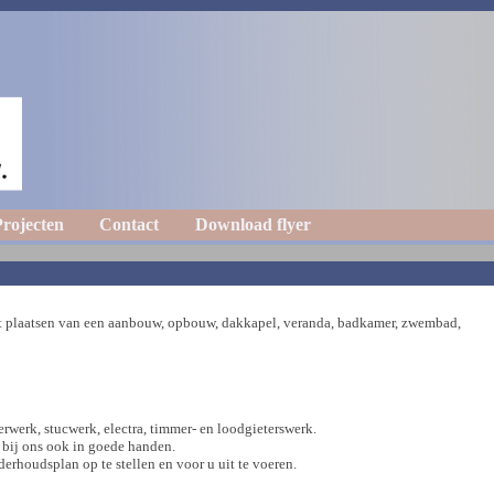
rojecten
Contact
Download flyer
et plaatsen van een aanbouw, opbouw, dakkapel, veranda, badkamer, zwembad,
derwerk, stucwerk, electra, timmer- en loodgieterswerk.
 bij ons ook in goede handen.
rhoudsplan op te stellen en voor u uit te voeren.